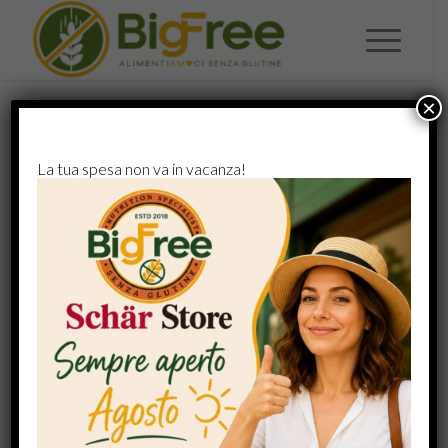
×
NEWS
A NICE ENTRY
La tua spesa non va in vacanza!
Lorem ipsum dolor sit amet, consectetuer adipiscing