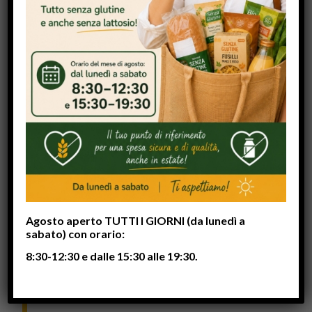
Lorem ipsum dolor sit amet, consectetuer adipiscing
elit. Aenean commodo ligula eget dolor. Aenean
massa. Cum sociis natoque penatibus et magnis dis
parturient montes, nascetur ridiculus mus. Donec
quam felis, ultricies nec, pellentesque eu, pretium quis,
sem. Nulla consequat massa quis enim. Donec pede
justo, fringilla vel, aliquet nec, vulputate eget, arcu. In
enim justo, rhoncus ut, imperdiet a, venenatis vitae,
Agosto aperto TUTTI I GIORNI (da lunedì a
justo.
sabato) con orario:
Nullam dictum felis eu pede mollis
8:30-12:30 e dalle 15:30 alle 19:30.
pretium. Integer tincidunt. Cras
dapibus. Vivamus elementum semper