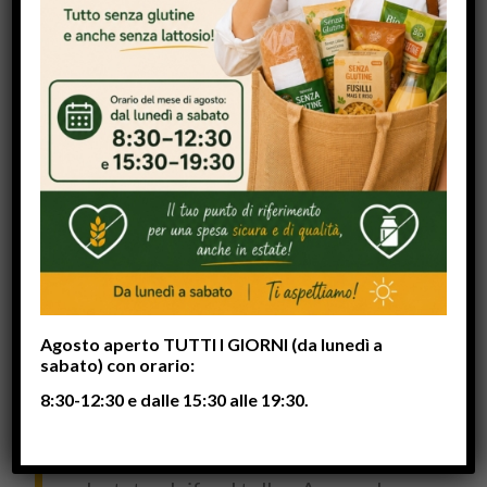
Lorem ipsum dolor sit amet, consectetuer adipiscing
elit. Aenean commodo ligula eget dolor. Aenean
massa. Cum sociis natoque penatibus et magnis dis
parturient montes, nascetur ridiculus mus. Donec
quam felis, ultricies nec, pellentesque eu, pretium quis,
sem.
Nulla consequat massa quis enim.
Donec pede justo, fringilla vel,
aliquet nec, vulputate eget, arcu. In
enim justo, rhoncus ut, imperdiet a,
Agosto aperto TUTTI I GIORNI (da lunedì a
venenatis vitae, justo. Nullam dictum
sabato) con orario:
felis eu pede mollis pretium. Integer
8:30-12:30 e dalle 15:30 alle 19:30.
tincidunt. Cras dapibus. Vivamus
elementum semper nisi. Aenean