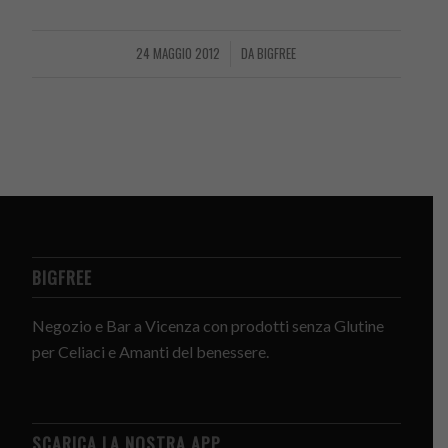
24 MAGGIO 2012
DA
BIGFREE
/
BIGFREE
Negozio e Bar a Vicenza con prodotti senza Glutine
per Celiaci e Amanti del benessere.
SCARICA LA NOSTRA APP