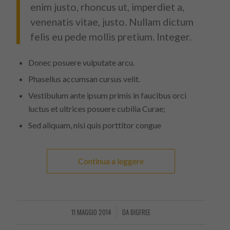
enim justo, rhoncus ut, imperdiet a,
venenatis vitae, justo. Nullam dictum
felis eu pede mollis pretium. Integer.
Donec posuere vulputate arcu.
Phasellus accumsan cursus velit.
Vestibulum ante ipsum primis in faucibus orci
luctus et ultrices posuere cubilia Curae;
Sed aliquam, nisi quis porttitor congue
Continua a leggere
11 MAGGIO 2014
DA
BIGFREE
/