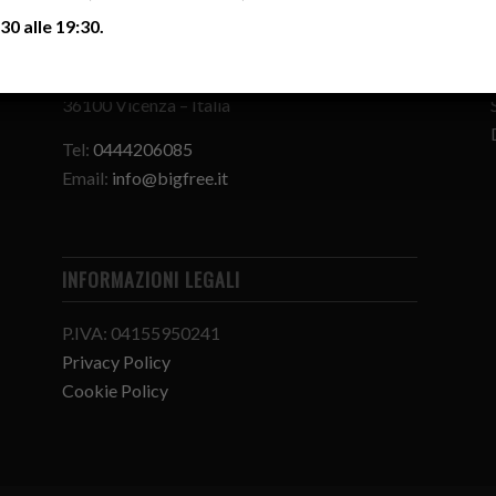
CONTATTI
30 alle 19:30.
Viale della Pace, 146c
36100 Vicenza – Italia
Tel:
0444206085
Email:
info@bigfree.it
INFORMAZIONI LEGALI
P.IVA: 04155950241
Privacy Policy
Cookie Policy