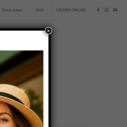
Dove siamo
FAQ
ORDINA ONLINE
×
ARCHIVE
Maggio 2026
Agosto 2014
Maggio 2014
Febbraio 2014
Dicembre 2013
Gennaio 2013
Agosto 2012
Maggio 2012