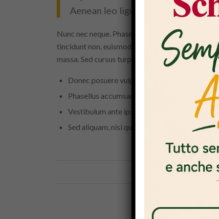
Aenean leo ligula, porttitor eu, con
Nunc nec neque. Phasellus leo dolor, tempus non, au
tincidunt non, euismod vitae, posuere imperdiet,
massa. Sed cursus turpis vitae tortor.
Donec posuere vulputate arcu.
Phasellus accumsan cursus velit.
Vestibulum ante ipsum primis in faucibus orci 
Sed aliquam, nisi quis porttitor congue
24 MAGGI
/
TAG
CONDIVID