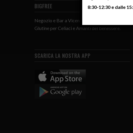
BIGFREE
8:30-12:30 e dalle 15:
Negozio e Bar a Vicenza con prodotti senza
Glutine per Celiaci e Amanti del benessere.
SCARICA LA NOSTRA APP