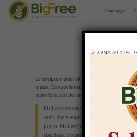
Homepage
C
A N
La tua spesa non va in
Lorem ipsum dolor sit amet, consectetuer adipis
massa. Cum sociis natoque penatibus et magnis d
quam felis, ultricies nec, pellentesque eu, pretium
Nulla consequat massa quis enim. Don
vulputate eget, arcu. In enim justo, 
justo. Nullam dictum felis eu pede m
dapibus. Vivamus elementum semper 