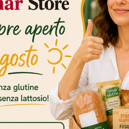
sequat vitae, eleifend ac, enim.
ctor et, hendrerit quis, nisi. Curabitur ligula sapien,
 leo. Maecenas malesuada. Praesent congue erat at
luctus et ultrices posuere cubilia Curae;
O 2012
DA
BIGFREE
S:
FOOD
,
FUN
I QUESTO ARTICOLO