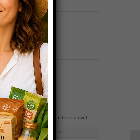
CATEGORIES
News
Personal
Senza categoria
FACEBOOK
INSTAGRAM
No images available at the moment
Follow Me!