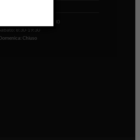
ORARI DI APERTURA
Lunedì – Venerdì: 8:30-19:30
Sabato: 8:30-19:30
Domenica: Chiuso