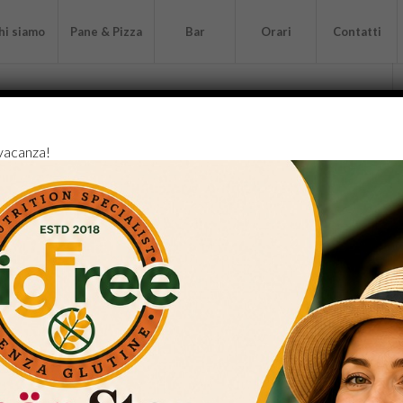
hi siamo
Pane & Pizza
Bar
Orari
Contatti
NEWS
ICE POST
 vacanza!
cing elit. Aenean commodo ligula eget dolor. Aenean
is parturient montes, nascetur ridiculus mus. Donec
 quis, sem.
ec pede justo, fringilla vel, aliquet nec,
rhoncus ut, imperdiet a, venenatis vitae,
ollis pretium. Integer tincidunt. Cras
nisi. Aenean vulputate eleifend tellus.