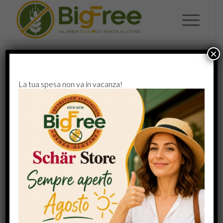
×
SENZA CATEGORIA
CIAO MONDO!
La tua spesa non va in vacanza!
Ti diamo il benvenuto in WordPress. Questo è il tuo
primo articolo. Modificalo o eliminalo e quindi inizia a
scrivere!
26 MAGGIO 2026
DA
BIGFREE
/