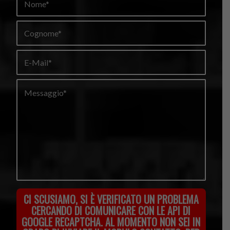
CI SCUSIAMO, SI È VERIFICATO UN PROBLEMA
CERCANDO DI COMUNICARE CON LE API DI
GOOGLE RECAPTCHA. AL MOMENTO NON SEI IN