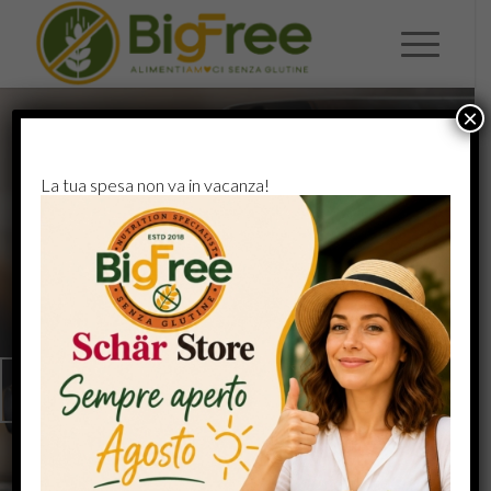
×
La tua spesa non va in vacanza!
IL PRIMO BAR 100%
GLUTEN-FREE A
VICENZA
Colazioni, snack salati e pause
relax in totale sicurezza, senza