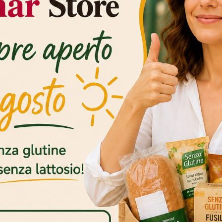
SCHEDULE
scing elit. Aenean commodo
que penatibus et magnis dis
Monday
From 8:00 – 9:00
pretium quis, sem. Nulla
Tuesday
From 8:00 – 9:00
uet nec, vulputate
Thursday
 imperdiet a,
From 12:00-13:00
Friday