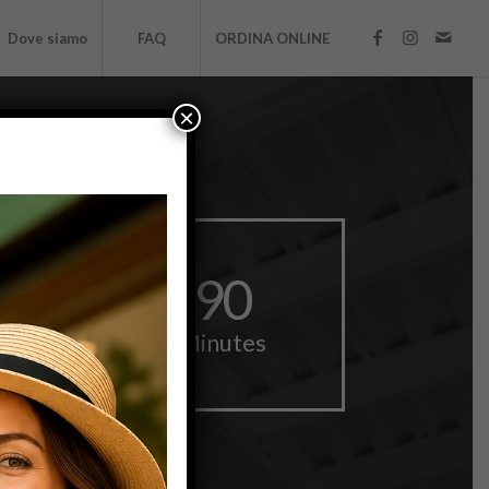
Dove siamo
FAQ
ORDINA ONLINE
×
90
Minutes