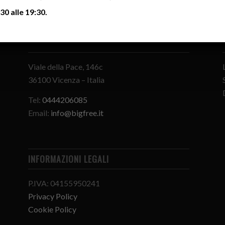
30 alle 19:30.
CONTATTI
Viale della Pace, 146c
36100 Vicenza – Italia
Tel:
0444206085
Email:
info@bigfree.it
INFORMAZIONI LEGALI
P.IVA: 04155950241
Privacy Policy
Cookie Policy