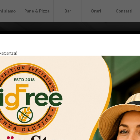
hi siamo
Pane & Pizza
Bar
Orari
Contatti
 vacanza!
SPINNING
.
&