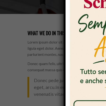
WHAT WE DO IN THIS CLASS
:
Lorem ipsum dolor sit amet, consectetuer adipi
ligula eget dolor. Aenean massa. Cum sociis nato
parturient montes, nascetur ridiculus mus.
Donec quam felis, ultricies nec, pellentesque eu, 
consequat massa quis enim.
Donec pede justo, fringilla vel, aliq
eget, arcu.In enim justo, rhoncus ut,
venenatis vitae, justo.