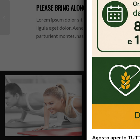
PLEASE BRING ALONG
:
Gymnastics
Lorem ipsum dolor sit amet, consectetuer adipi
ligula eget dolor. Aenean massa. Cum sociis nato
parturient montes, nascetur ridiculus mus.
Agosto aperto TUTTI 