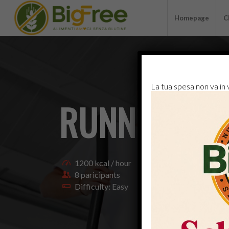
Homepage
C
La tua spesa non va in
RUNNING
1200 kcal / hour
8 paricipants
Difficulty: Easy