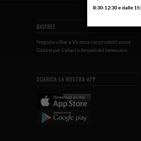
8:30-12:30 e dalle 15:
BIGFREE
Negozio e Bar a Vicenza con prodotti senza
Glutine per Celiaci e Amanti del benessere.
SCARICA LA NOSTRA APP