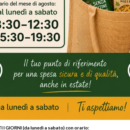
From 8:00-9:00
scing elit. Aenean commodo
que penatibus et magnis dis
SIGN UP
I GIORNI (da lunedì a sabato) con orario: