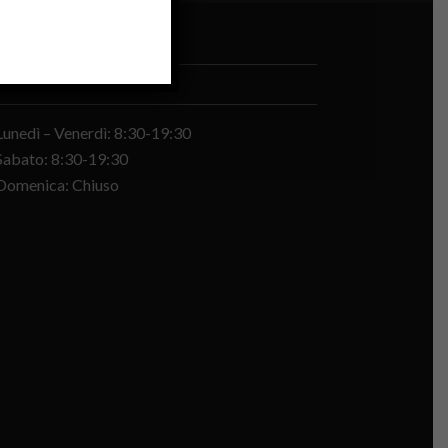
ORARI DI APERTURA
Lunedì – Venerdì: 8:30-19:30
Sabato: 8:30-19:30
Domenica: Chiuso