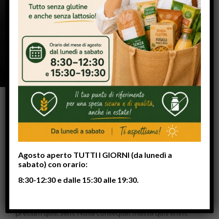
Minutes
WHAT WE DO IN THIS CLASS
:
Lorem ipsum dolor sit amet, consectetuer adipiscing
Agosto aperto TUTTI I GIORNI (da lunedì a
elit. Aenean commodo ligula eget dolor. Aenean
sabato) con orario:
massa. Cum sociis natoque penatibus et magnis dis
8:30-12:30 e dalle 15:30 alle 19:30.
parturient montes, nascetur ridiculus mus.
Donec quam felis, ultricies nec, pellentesque eu,
pretium quis, sem. Nulla consequat massa quis enim.