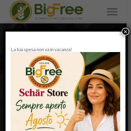
×
La tua spesa non va in vacanza!
PUMPING IRON
.
600 kcal / hour
4 paricipants
Difficulty: Easy
45