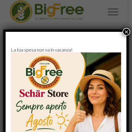
×
Questa è una pagina di esempio. Differisce da un
La tua spesa non va in vacanza!
articolo di un blog perché rimane sempre allo stesso
posto e (in molti temi) appare nel menu di navigazione.
Molte persone iniziano con una pagina di Informazioni
che li presentano ai visitatori del sito. Potrebbe
apparire una presentazione del tipo:
Ciao! Sono un fattorino ciclista di
giorno, aspirante attore di notte e
questo è il mio sito web. Vivo a Los
Angeles, ho un grande cane di nome
Jack e mi piace la piña colada. (E