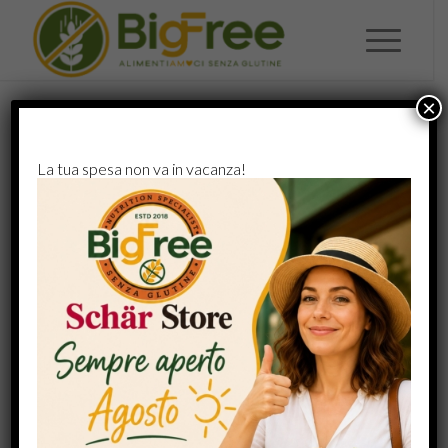
×
ABOUT US
.
La tua spesa non va in vacanza!
Lorem ipsum dolor sit amet, consectetuer adipiscing
elit. Aenean commodo ligula eget dolor. Aenean
massa. Cum sociis natoque penatibus et magnis dis
parturient montes
, nascetur ridiculus mus.
Donec quam felis, ultricies nec, pellentesque eu,
pretium quis, sem. Nulla consequat massa quis enim.