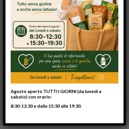
OUR TEAM
Donec pede justo, fringilla vel, aliquet nec, vulputate
eget, arcu. In enim justo, rhoncus ut, imperdiet a,
venenatis vitae, justo. Nullam dictum felis eu pede
mollis pretium. Integer tincidunt.
Cras dapibus.
Vivamus elementum
semper nisi.
Aenean vulputate eleifend tellus. Aenean leo ligula.
Agosto aperto TUTTI I GIORNI (da lunedì a
sabato) con orario:
OUR STUDIOS
8:30-12:30 e dalle 15:30 alle 19:30.